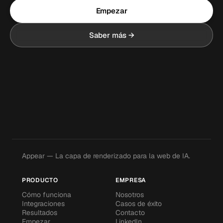
Empezar
Saber más →
Appear — La capa de renderizado para la web de IA.
PRODUCTO
EMPRESA
Cómo funciona
Nosotros
Integraciones
Casos de éxito
Resultados
Contacto
Empezar
LinkedIn